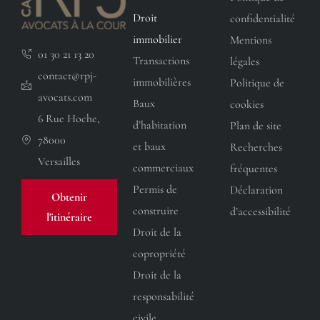
Droit
confidentialité
immobilier
Mentions
01 30 21 13 20
Transactions
légales
contact@rpj-
immobilières
Politique de
avocats.com
Baux
cookies
6 Rue Hoche,
d’habitation
Plan de site
78000
et baux
Recherches
Versailles
commerciaux
fréquentes
Permis de
Déclaration
Obtenir
construire
d’accessibilité
l'itinéraire
Droit de la
copropriété
Droit de la
responsabilité
civile