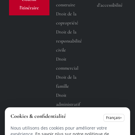
construire
d’accessibilité
l'itinéraire
Droit de la
copropriété
Droit de la
responsabilité
civile
Droit
commercial
Droit de la
famille
Droit
administratif
Droit du
Cookies & confidentialité
Français
▾
travail
Nous utilisons des cookies pour améliorer votre
expérience.
En savoir plus sur notre politique de