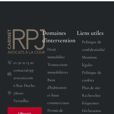
Domaines
Liens utiles
d'intervention
Politique de
Droit
confidentialité
immobilier
Mentions
01 30 21 13 20
Transactions
légales
contact@rpj-
immobilières
Politique de
avocats.com
Baux
cookies
6 Rue Hoche,
d’habitation
Plan de site
78000
et baux
Recherches
Versailles
commerciaux
fréquentes
Permis de
Déclaration
Obtenir