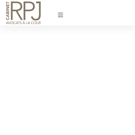
principal
Avocat
Assignation /
Montigny-le-
Bretonneux