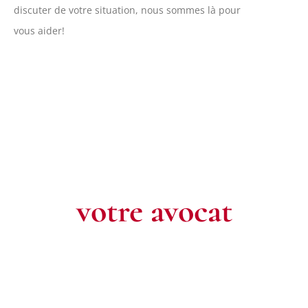
discuter de votre situation, nous sommes là pour
vous aider!
Contactez
votre avocat
Pour toute question ou pour un rendez-vous, n’hésitez pas à
nous contacter. Notre équipe est à votre écoute pour défendre
vos intérêts.