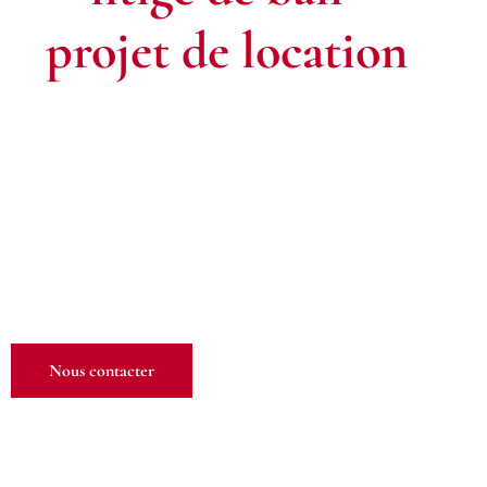
projet de location
à
Versailles ? Contactez-
nous.
Que vous soyez
locataire
ou
bailleur
, notre équipe est à votre
disposition pour vous conseiller et vous accompagner dans
toutes vos démarches relatives aux baux.
Nous contacter