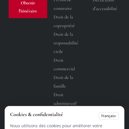
Obtenir
construire
d’accessibilité
l'itinéraire
Droit de la
copropriété
Droit de la
responsabilité
civile
Droit
commercial
Droit de la
famille
Droit
administratif
Droit du
Cookies & confidentialité
Français
▾
travail
Nous utilisons des cookies pour améliorer votre