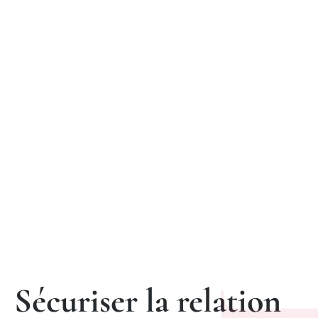
commerciaux
à Versailles
Rédaction, conseil, contentieux : un accompagnement juridique
complet.
Sécuriser la relation