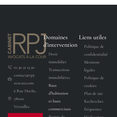
Domaines
Liens utiles
d'intervention
Politique de
Droit
confidentialité
immobilier
Mentions
01 30 21 13 20
Transactions
légales
contact@rpj-
immobilières
Politique de
avocats.com
Baux
cookies
6 Rue Hoche,
d’habitation
Plan de site
78000
et baux
Recherches
Versailles
commerciaux
fréquentes
Permis de
Déclaration