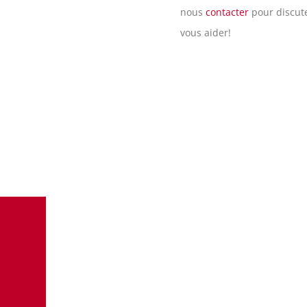
nous
contacter
pour discute
vous aider!
s contacter. Notre équipe est à