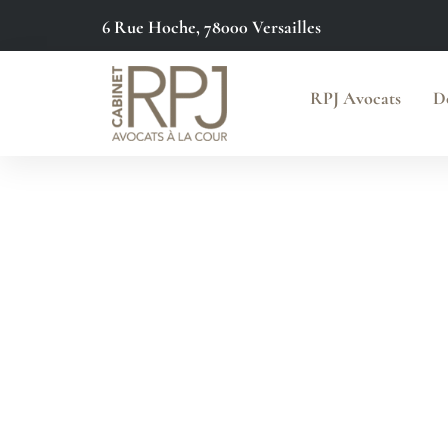
6 Rue Hoche, 78000 Versailles
principal
RPJ Avocats
D
Avocat Succ
Orgeval