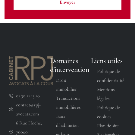
Envoyer
Domaines
Liens utiles
d'intervention
Politique de
Droit
confidentialité
immobilier
Mentions
01 30 21 13 20
Transactions
légales
contact@rpj-
immobilières
Politique de
avocats.com
Baux
cookies
6 Rue Hoche,
d’habitation
Plan de site
78000
et baux
Recherches