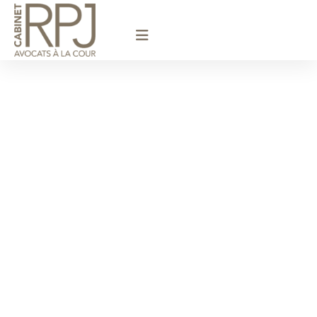
principal
Avocat
Divorce /
Saint-
Germain-en-