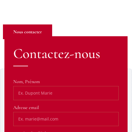
nous contacter. Notre équipe est à votre écoute pour défendre
vos intérêts.
Nous contacter
Contactez-nous
Contenu Google Maps bloqué
Nom, Prénom
Ce contenu provient d’un service tiers susceptible de
déposer des cookies. Affichez-le pour continuer.
Adresse email
Afficher le contenu
Toujours autoriser cette catégorie