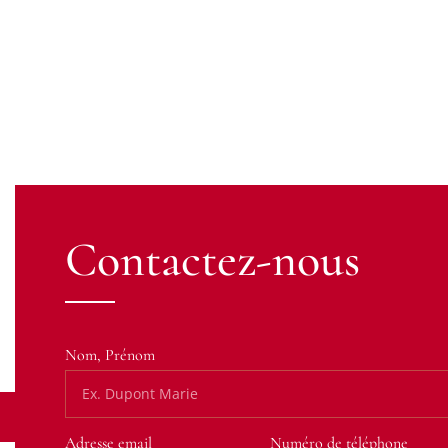
Contactez-nous
Contactez
votre avocat
Pour toute question ou pour un rendez-vous, n’hésitez pas à nou
Nom, Prénom
votre écoute pour défendre vos intér
Nous contacter
Adresse email
Numéro de téléphone