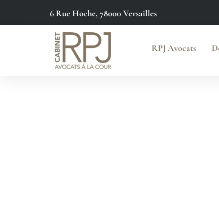
6 Rue Hoche, 78000 Versailles
principal
RPJ Avocats
D
Avocat / Ver