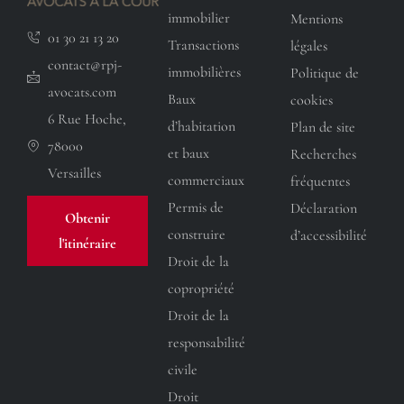
immobilier
Mentions
01 30 21 13 20
Transactions
légales
contact@rpj-
immobilières
Politique de
avocats.com
Baux
cookies
6 Rue Hoche,
d’habitation
Plan de site
78000
et baux
Recherches
Versailles
commerciaux
fréquentes
Permis de
Déclaration
Obtenir
construire
d’accessibilité
l'itinéraire
Droit de la
copropriété
Droit de la
responsabilité
civile
Droit