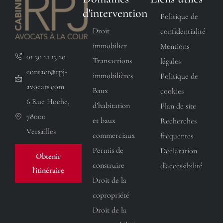
d'intervention
Politique de
Droit
confidentialité
immobilier
Mentions
01 30 21 13 20
Transactions
légales
contact@rpj-
immobilières
Politique de
avocats.com
Baux
cookies
6 Rue Hoche,
d’habitation
Plan de site
78000
et baux
Recherches
Versailles
commerciaux
fréquentes
Permis de
Déclaration
Obtenir
construire
d’accessibilité
l'itinéraire
Droit de la
copropriété
Droit de la