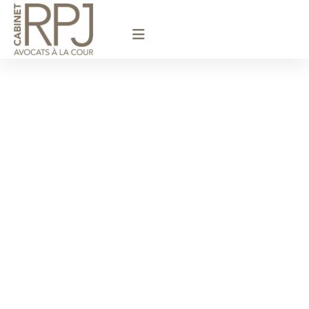
principal
Avocat Bail
commercial /
Montfort-
L’Amaury