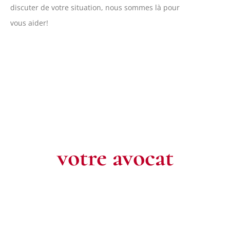
discuter de votre situation, nous sommes là pour
vous aider!
Contactez
votre avocat
Pour toute question ou pour un rendez-vous, n’hésitez pas à
nous contacter. Notre équipe est à votre écoute pour défendre
vos intérêts.