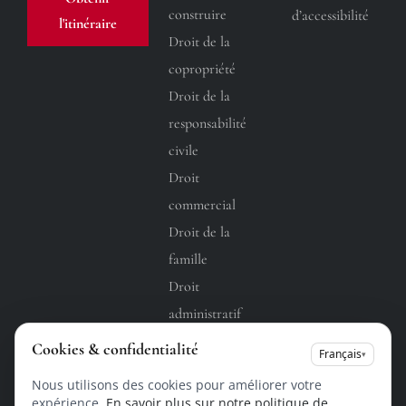
construire
d’accessibilité
l'itinéraire
Droit de la
copropriété
Droit de la
responsabilité
civile
Droit
commercial
Droit de la
famille
Droit
administratif
Droit du
Cookies & confidentialité
Français
▾
travail
Nous utilisons des cookies pour améliorer votre
expérience.
En savoir plus sur notre politique de