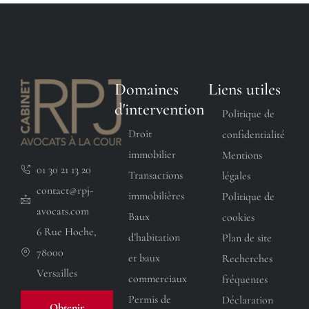
Domaines
Liens utiles
d'intervention
Politique de
Droit
confidentialité
immobilier
Mentions
01 30 21 13 20
Transactions
légales
contact@rpj-
immobilières
Politique de
avocats.com
Baux
cookies
6 Rue Hoche,
d’habitation
Plan de site
78000
et baux
Recherches
Versailles
commerciaux
fréquentes
Permis de
Déclaration
Obtenir