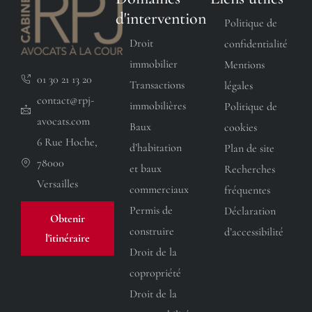
d'intervention
Politique de
Droit
confidentialité
immobilier
Mentions
01 30 21 13 20
Transactions
légales
contact@rpj-
immobilières
Politique de
avocats.com
Baux
cookies
6 Rue Hoche,
d’habitation
Plan de site
78000
et baux
Recherches
Versailles
commerciaux
fréquentes
Permis de
Déclaration
Obtenir
construire
d’accessibilité
l'itinéraire
Droit de la
copropriété
Droit de la