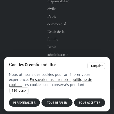
responsabilité
civile
Droit
commercial
Droit de la
famille
Droit
administratif
Droit du
Cookies & confidentialité
Français
▾
travail
Nous utilisons des cookies pour améliorer votre
expérience.
En savoir plus sur notre politique de
cookies.
Les cookies sont conservés pendant :
180
jours
▾
Copyright @ 2026 • Tous droits réservés •
Design by
PERSONNALISER
TOUT REFUSER
TOUT ACCEPTER
Flux RSS
Fiche d'établissement Google