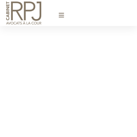
principal
Avocat
Licenciement /
Orgeval