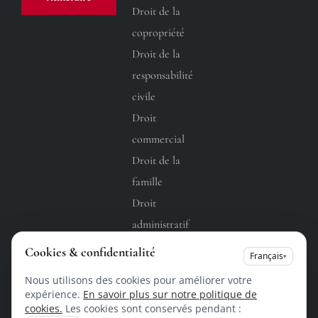
Droit de la
copropriété
Droit de la
responsabilité
civile
Droit
commercial
Droit de la
famille
Droit
administratif
Droit du
Cookies & confidentialité
Français
▾
travail
Nous utilisons des cookies pour améliorer votre
expérience.
En savoir plus sur notre politique de
cookies.
Les cookies sont conservés pendant :