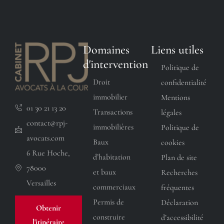
Domaines
Liens utiles
d'intervention
Politique de
Droit
confidentialité
immobilier
Mentions
01 30 21 13 20
Transactions
légales
contact@rpj-
immobilières
Politique de
avocats.com
Baux
cookies
6 Rue Hoche,
d’habitation
Plan de site
78000
et baux
Recherches
Versailles
commerciaux
fréquentes
Permis de
Déclaration
Obtenir
construire
d’accessibilité
l'itinéraire