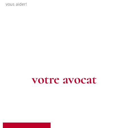
vous aider!
Contactez
votre avocat
Pour toute question ou pour un rendez-vous, n’hésitez pas à
nous contacter. Notre équipe est à votre écoute pour défendre
vos intérêts.