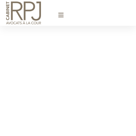
principal
Avocat
Divorce /
Montfort-
L’Amaury