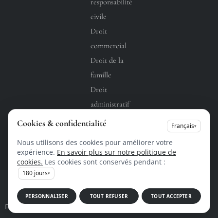
responsabilité
civile
Droit
commercial
Droit de la
famille
Droit
administratif
Droit du
Cookies & confidentialité
Français
▾
travail
Nous utilisons des cookies pour améliorer votre
expérience.
En savoir plus sur notre politique de
cookies.
Les cookies sont conservés pendant :
180
jours
▾
Copyright @ 2026 • Tous droits réservés •
Design by
PERSONNALISER
TOUT REFUSER
TOUT ACCEPTER
Flux RSS
Fiche d'établissement Google