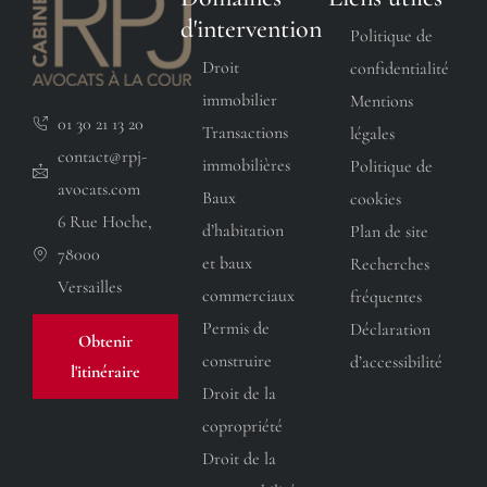
d'intervention
Politique de
Droit
confidentialité
immobilier
Mentions
01 30 21 13 20
Transactions
légales
contact@rpj-
immobilières
Politique de
avocats.com
Baux
cookies
6 Rue Hoche,
d’habitation
Plan de site
78000
et baux
Recherches
Versailles
commerciaux
fréquentes
Permis de
Déclaration
Obtenir
construire
d’accessibilité
l'itinéraire
Droit de la
copropriété
Droit de la