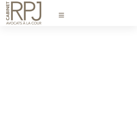
principal
Avocat
Licenciement /
Le Chesnay-
Rocquencourt