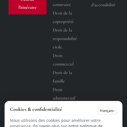
construire
d’accessibilité
l'itinéraire
Droit de la
copropriété
Droit de la
responsabilité
civile
Droit
commercial
Droit de la
famille
Droit
administratif
Droit du
Cookies & confidentialité
Français
▾
travail
Nous utilisons des cookies pour améliorer votre
expérience.
En savoir plus sur notre politique de