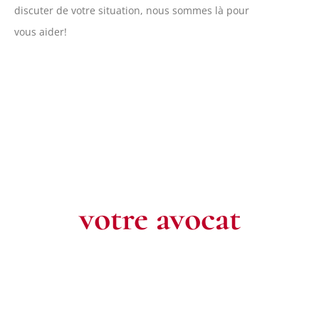
discuter de votre situation, nous sommes là pour
vous aider!
Contactez
votre avocat
Pour toute question ou pour un rendez-vous, n’hésitez pas à
nous contacter. Notre équipe est à votre écoute pour défendre
vos intérêts.