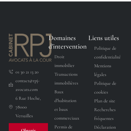
Domaines
Liens utiles
d'intervention
Politique de
Droit
confidentialité
immobilier
Mentions
01 30 21 13 20
Transactions
légales
contact@rpj-
immobilières
Politique de
avocats.com
Baux
cookies
6 Rue Hoche,
d’habitation
Plan de site
78000
et baux
Recherches
Versailles
commerciaux
fréquentes
Permis de
Déclaration
Obtenir